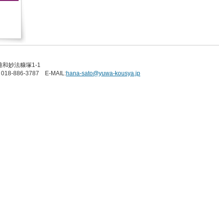
雄和妙法糠塚1-1
018-886-3787 E-MAIL:
hana-sato@yuwa-kousya.jp