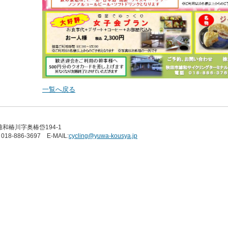
一覧へ戻る
雄和椿川字奥椿岱194-1
018-886-3697 E-MAIL:
cycling@yuwa-kousya.jp