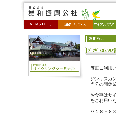
ｼﾞﾝｷﾞｽｶﾝ
毎度ご利用
ジンギスカ
当分の間休
お食事はサ
をご利用い
０１８－８