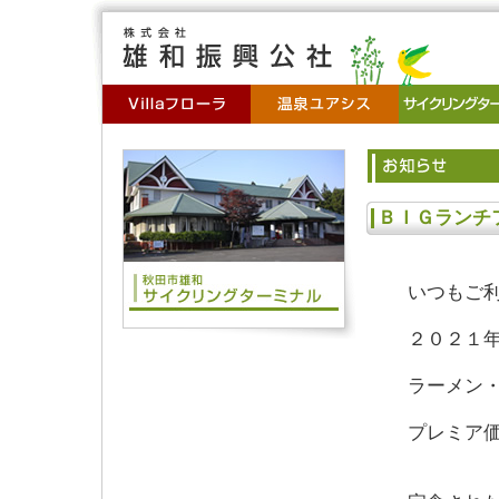
ＢＩＧランチ
いつもご利
２０２１年
ラーメン・
プレミア価