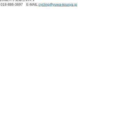
018-886-3697 E-MAIL:
cycling@yuwa-kousya.jp