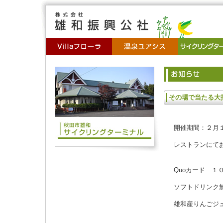
その場で当たる大
開催期間：２月
レストランにて
Quoカード 
ソフトドリンク
雄和産りんごジ