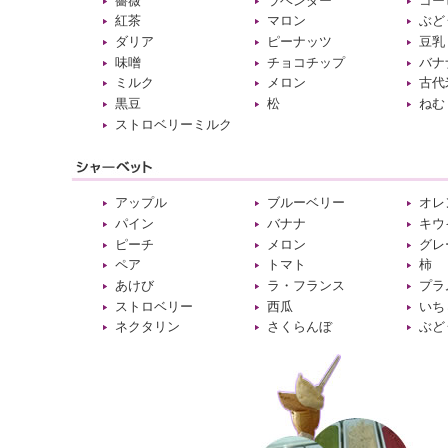
薔薇
ラベンダー
コー
紅茶
マロン
ぶど
ダリア
ピーナッツ
豆乳
味噌
チョコチップ
バナ
ミルク
メロン
古代
黒豆
松
ねむ
ストロベリーミルク
アップル
ブルーベリー
オレ
パイン
バナナ
キウ
ピーチ
メロン
グレ
ペア
トマト
柿
あけび
ラ・フランス
プラ
ストロベリー
西瓜
いち
ネクタリン
さくらんぼ
ぶど