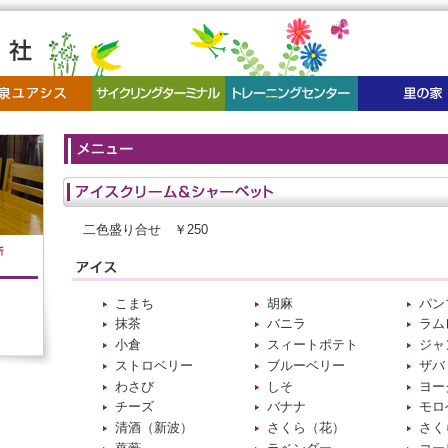
二色盛り合せ ￥250
こまち
胡麻
パン
抹茶
バニラ
ラム
小倉
スィートポテト
ジャ
ストロベリー
ブルーベリー
ザバ
わさび
しそ
ヨー
チーズ
バナナ
モロ
清酒（新波）
さくら（花）
さく