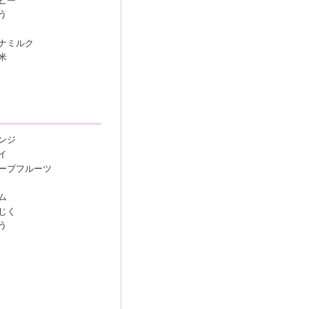
ヒー
う
ナミルク
米
ンジ
イ
ープフルーツ
ム
じく
う