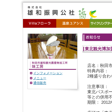
東北観光博加
店名：秋田
特典内容：
インフォメーション
2種盛り合わ
メニュー
通信販売
注意事項：
東北パスポ
等との併用
期限： 2012/0