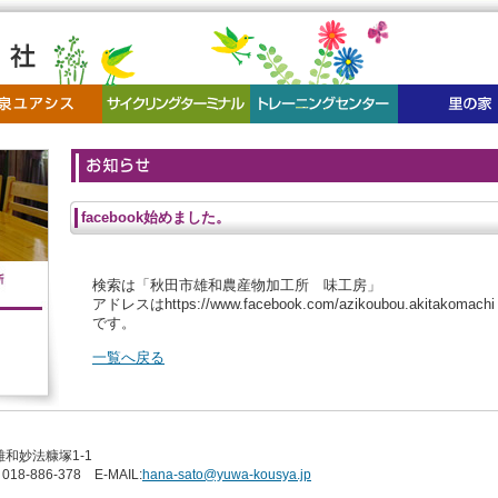
facebook始めました。
検索は「秋田市雄和農産物加工所 味工房」
アドレスはhttps://www.facebook.com/azikoubou.akitakomachi
です。
一覧へ戻る
雄和妙法糠塚1-1
018-886-378 E-MAIL:
hana-sato@yuwa-kousya.jp