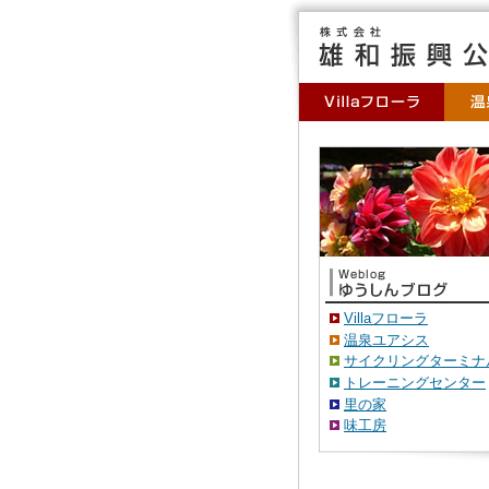
Villaフローラ
温泉ユアシス
サイクリングターミナ
トレーニングセンター
里の家
味工房