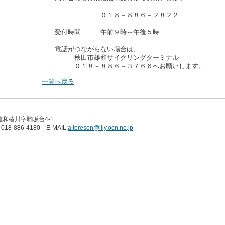
０１８－８８６－２８２２
受付時間 午前９時～午後５時
電話がつながらない場合は、
秋田市雄和サイクリングターミナル
０１８－８８６－３７６６へお願いします。
一覧へ戻る
雄和椿川字駒坂台4-1
018-886-4180 E-MAIL:
a.toresen@lily.ocn.ne.jp