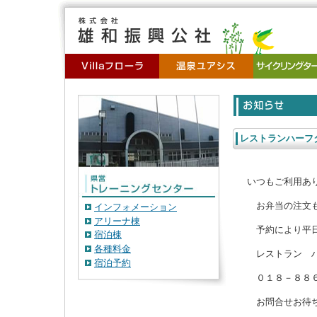
レストランハーフ
いつもご利用あ
お弁当の注文も
インフォメーション
アリーナ棟
予約により平日
宿泊棟
各種料金
レストラン ハ
宿泊予約
０１８－８８６
お問合せお待ち