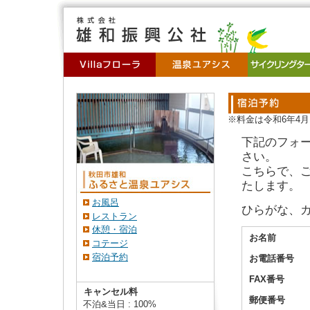
※料金は令和6年4
下記のフォ
さい。
こちらで、
たします。
お風呂
ひらがな、
レストラン
休憩・宿泊
お名前
コテージ
宿泊予約
お電話番号
FAX番号
キャンセル料
郵便番号
不泊&当日 : 100%